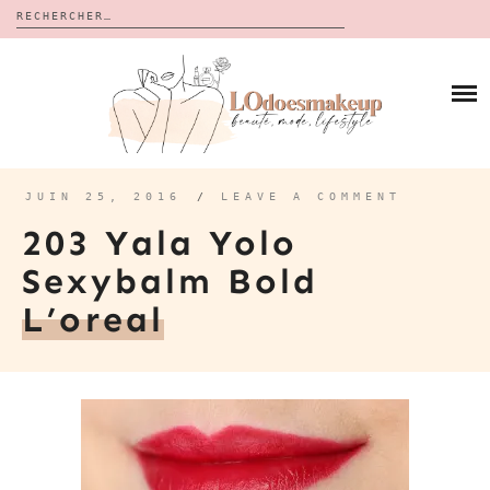
Rechercher :
Skip
to
BLOG
content
REVUES
À PROPOS
CALENDRIERS DE L’AVENT
BON PLAN
MES VIDÉOS
JUIN 25, 2016
/
LEAVE A COMMENT
VIDÉOS
203 Yala Yolo
CONTACT
Sexybalm Bold
L’oreal