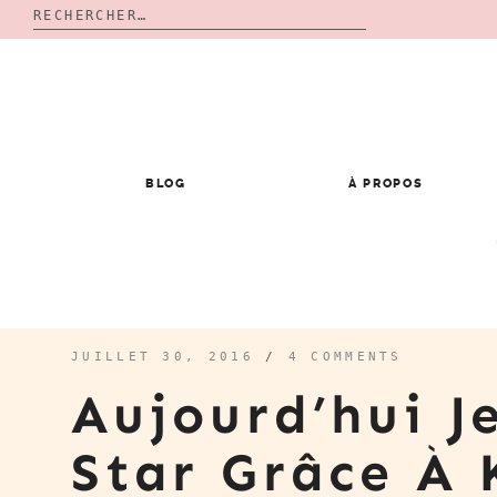
Rechercher :
Skip
to
content
BLOG
À PROPOS
JUILLET 30, 2016
/
4 COMMENTS
Aujourd’hui J
Star Grâce À