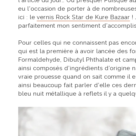
l’article du jour… Ou presque! Puisque auj
eu l’occasion de porter à de nombreuses
ici : le
vernis Rock Star de Kure Bazaar
! 
parfaitement mon sentiment d’accomplis
Pour celles qui ne connaissent pas enc
qui est la première à avoir lancée des f
Formaldehyde, Dibutyl Phthalate et camp
ainsi composés d’ingrédients d’origine na
vraie prouesse quand on sait comme il est
ainsi beaucoup fait parler d’elle ces dern
bleu nuit métallique à reflets il y a quel