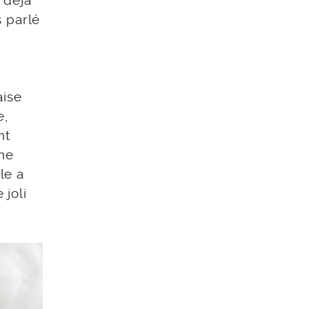
i déjà
s parlé
aise
e,
nt
Une
le a
 joli