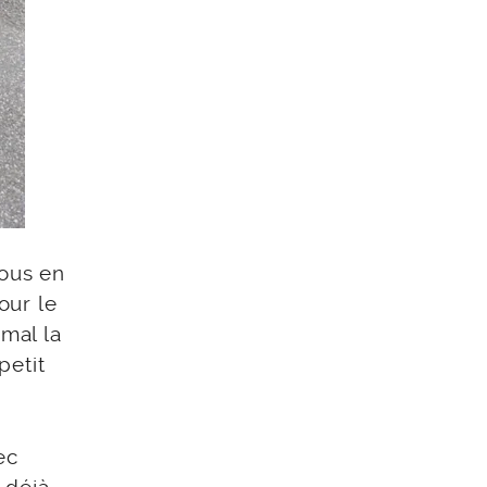
vous en
our le
 mal la
petit
ec