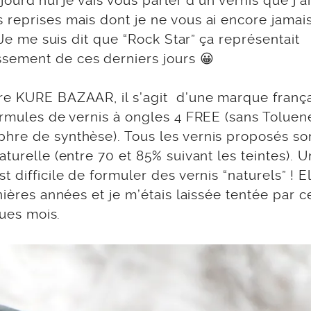
ourd’hui je vais vous parler d’un vernis que j’a
 reprises mais dont je ne vous ai encore jamai
Je me suis dit que “Rock Star” ça représentait
sement de ces derniers jours 😀
ore KURE BAZAAR, il s’agit d’une marque franç
ormules de vernis à ongles 4 FREE (sans Toluen
hre de synthèse). Tous les vernis proposés so
turelle (entre 70 et 85% suivant les teintes). 
 difficile de formuler des vernis “naturels” ! El
ières années et je m’étais laissée tentée par ce
ques mois.