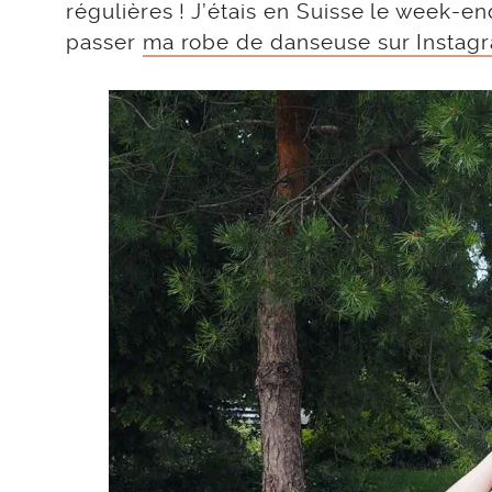
régulières ! J’étais en Suisse le week-
passer
ma robe de danseuse sur Instag