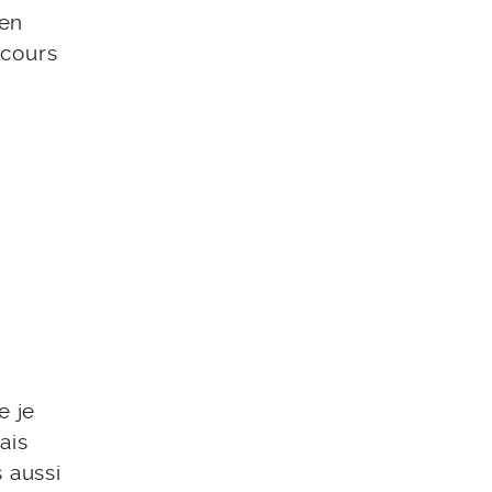
ien
 cours
e je
ais
 aussi