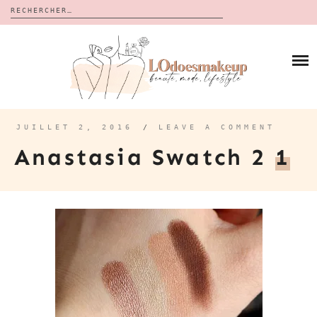
Rechercher :
Skip
to
BLOG
content
REVUES
À PROPOS
CALENDRIERS DE L’AVENT
BON PLAN
MES VIDÉOS
JUILLET 2, 2016
/
LEAVE A COMMENT
VIDÉOS
Anastasia Swatch 2
1
CONTACT