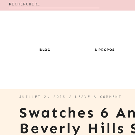
Rechercher :
Skip
to
content
BLOG
À PROPOS
JUILLET 2, 2016
/
LEAVE A COMMENT
Swatches 6 An
Beverly Hill