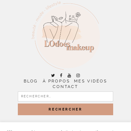
BLOG
À PROPOS
MES VIDÉOS
CONTACT
RECHERCHER :
COPYRIGHT © 2026 | ALL RIGHTS RESERVED |
DESIGNED
BY LITTLE THEME SHOP