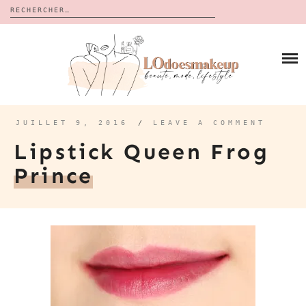
Rechercher :
Skip
to
BLOG
content
REVUES
À PROPOS
CALENDRIERS DE L’AVENT
BON PLAN
MES VIDÉOS
JUILLET 9, 2016
/
LEAVE A COMMENT
VIDÉOS
Lipstick Queen Frog
CONTACT
Prince