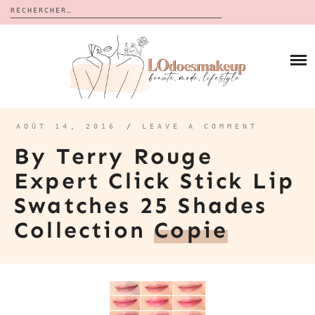
Rechercher :
Skip
to
BLOG
content
REVUES
À PROPOS
CALENDRIERS DE L’AVENT
BON PLAN
MES VIDÉOS
AOÛT 14, 2016
/
LEAVE A COMMENT
VIDÉOS
By Terry Rouge
CONTACT
Expert Click Stick Lip
Swatches 25 Shades
Collection
Copie