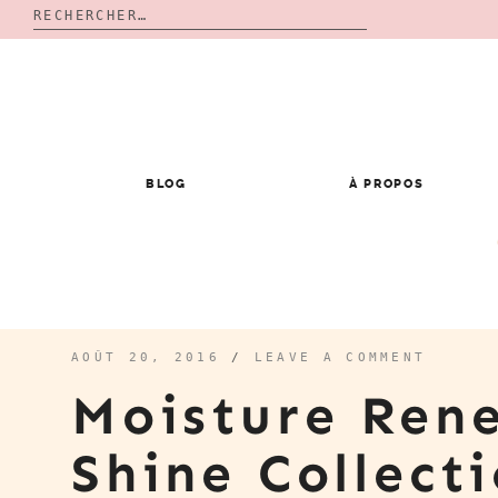
Rechercher :
Skip
to
content
BLOG
À PROPOS
AOÛT 20, 2016
/
LEAVE A COMMENT
Moisture Ren
Shine Collect