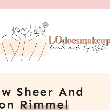
ew Sheer And
ion
Rimmel