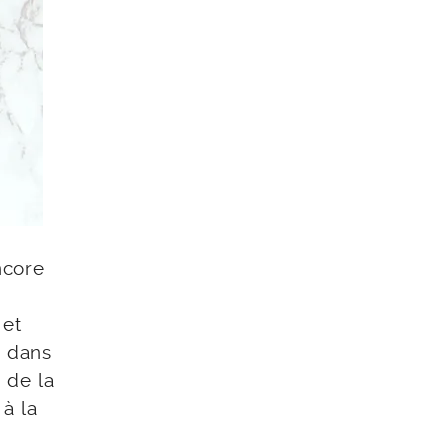
ncore
 et
e dans
 de la
à la