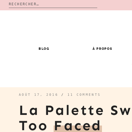
Rechercher :
Skip
to
content
BLOG
À PROPOS
AOÛT 17, 2016
/
11 COMMENTS
La Palette S
Too
Faced