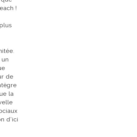
each !
 plus
itée.
 un
ue
ur de
ntègre
ue la
velle
sociaux
n d’ici