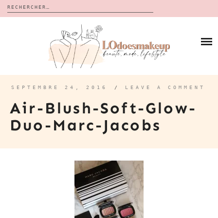
Rechercher :
Skip
to
BLOG
content
REVUES
À PROPOS
CALENDRIERS DE L’AVENT
BON PLAN
MES VIDÉOS
SEPTEMBRE 24, 2016
/
LEAVE A COMMENT
VIDÉOS
Air-Blush-Soft-Glow-
CONTACT
Duo-Marc-Jacobs