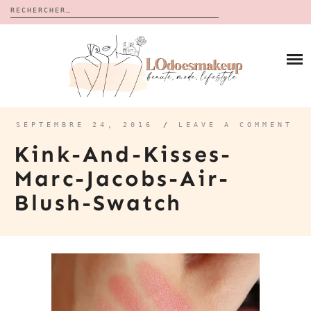
Rechercher :
Skip
to
BLOG
content
REVUES
À PROPOS
CALENDRIERS DE L’AVENT
BON PLAN
MES VIDÉOS
SEPTEMBRE 24, 2016
/
LEAVE A COMMENT
VIDÉOS
Kink-And-Kisses-
CONTACT
Marc-Jacobs-Air-
Blush-Swatch