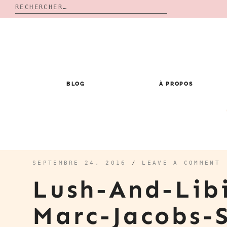
Rechercher :
Skip
to
content
BLOG
À PROPOS
SEPTEMBRE 24, 2016
/
LEAVE A COMMENT
Lush-And-Libi
Marc-Jacobs-