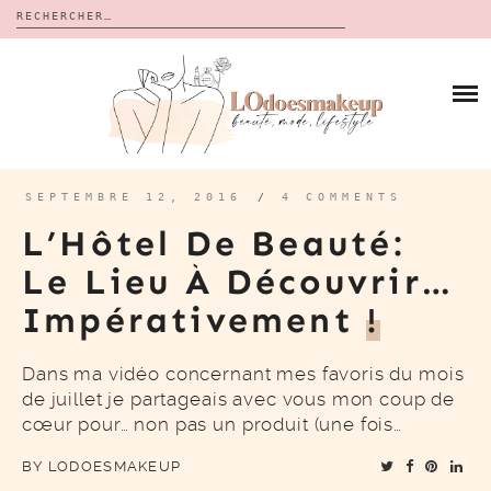
Rechercher :
Skip
to
BLOG
content
REVUES
À PROPOS
CALENDRIERS DE L’AVENT
BON PLAN
MES VIDÉOS
SEPTEMBRE 12, 2016
/
4 COMMENTS
VIDÉOS
L’Hôtel De Beauté:
CONTACT
Le Lieu À Découvrir…
Impérativement
!
Dans ma vidéo concernant mes favoris du mois
de juillet je partageais avec vous mon coup de
cœur pour… non pas un produit (une fois…
BY
LODOESMAKEUP