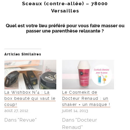
Sceaux (contre-allée) –
78000
Versailles
Quel est votre lieu préféré pour vous faire masser ou
passer une parenthèse relaxante ?
Articles Similaires
La Wishbox N°4 : La
Le Cosmekit de
box beauté qui vaut le
Docteur Renaud : un
coup!
shaker = un masque !
août 27, 2012
juillet 14, 2013
Dans "Revue"
Dans "Docteur
Renaud"