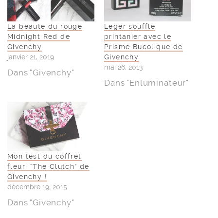
La beauté du rouge
Léger souffle
Midnight Red de
printanier avec le
Givenchy
Prisme Bucolique de
janvier 21, 2019
Givenchy
mai 26, 2013
Dans "Givenchy"
Dans "Enluminateur"
Mon test du coffret
fleuri “The Clutch” de
Givenchy !
décembre 19, 2015
Dans "Givenchy"