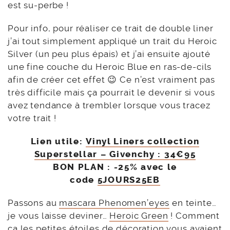
est su-perbe !
Pour info, pour réaliser ce trait de double liner
j’ai tout simplement appliqué un trait du Heroic
Silver (un peu plus épais) et j’ai ensuite ajouté
une fine couche du Heroic Blue en ras-de-cils
afin de créer cet effet 😉 Ce n’est vraiment pas
très difficile mais ça pourrait le devenir si vous
avez tendance à trembler lorsque vous tracez
votre trait !
Lien utile:
Vinyl Liners collection
Superstellar – Givenchy : 34€95
BON PLAN : -25% avec le
code
5JOURS25EB
Passons au
mascara Phenomen’eyes
en teinte…
je vous laisse deviner…
Heroic Green
! Comment
ça les petites étoiles de décoration vous avaient