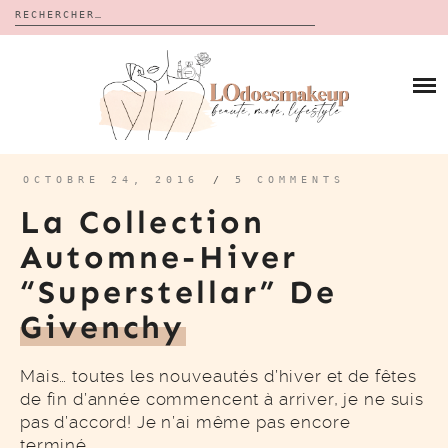
Rechercher :
Skip
to
BLOG
content
REVUES
À PROPOS
CALENDRIERS DE L’AVENT
BON PLAN
MES VIDÉOS
OCTOBRE 24, 2016
/
5 COMMENTS
VIDÉOS
La Collection
CONTACT
Automne-Hiver
“Superstellar” De
Givenchy
Mais… toutes les nouveautés d’hiver et de fêtes
de fin d’année commencent à arriver, je ne suis
pas d’accord! Je n’ai même pas encore
terminé…