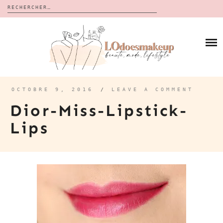
Rechercher :
Skip
to
BLOG
content
REVUES
À PROPOS
CALENDRIERS DE L’AVENT
BON PLAN
MES VIDÉOS
OCTOBRE 9, 2016
/
LEAVE A COMMENT
VIDÉOS
Dior-Miss-Lipstick-
CONTACT
Lips