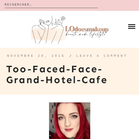
Rechercher :
Skip
to
BLOG
content
REVUES
À PROPOS
CALENDRIERS DE L’AVENT
BON PLAN
MES VIDÉOS
NOVEMBRE 20, 2016
/
LEAVE A COMMENT
VIDÉOS
Too-Faced-Face-
CONTACT
Grand-Hotel-Cafe