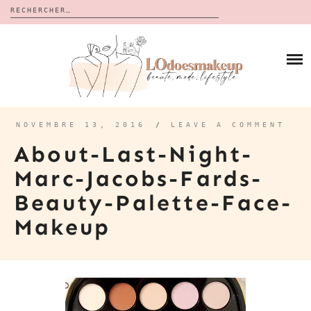
Rechercher :
Skip
to
BLOG
content
REVUES
À PROPOS
CALENDRIERS DE L’AVENT
BON PLAN
MES VIDÉOS
NOVEMBRE 13, 2016
/
LEAVE A COMMENT
VIDÉOS
About-Last-Night-
CONTACT
Marc-Jacobs-Fards-
Beauty-Palette-Face-
Makeup