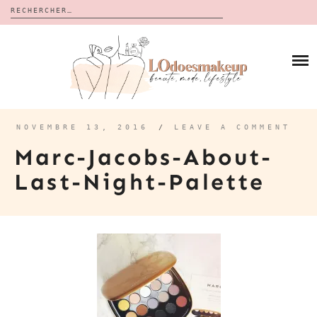
Rechercher :
Skip
to
BLOG
content
REVUES
À PROPOS
CALENDRIERS DE L’AVENT
BON PLAN
MES VIDÉOS
NOVEMBRE 13, 2016
/
LEAVE A COMMENT
VIDÉOS
Marc-Jacobs-About-
CONTACT
Last-Night-Palette