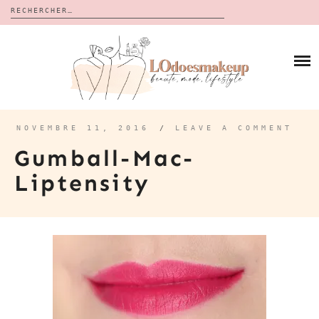
Rechercher :
Skip
to
BLOG
content
REVUES
À PROPOS
CALENDRIERS DE L’AVENT
BON PLAN
MES VIDÉOS
NOVEMBRE 11, 2016
/
LEAVE A COMMENT
VIDÉOS
Gumball-Mac-
CONTACT
Liptensity