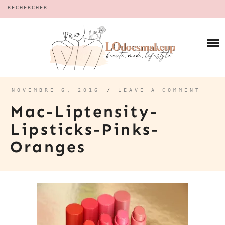
Rechercher :
Skip
to
BLOG
content
REVUES
À PROPOS
CALENDRIERS DE L’AVENT
BON PLAN
MES VIDÉOS
NOVEMBRE 6, 2016
/
LEAVE A COMMENT
VIDÉOS
Mac-Liptensity-
CONTACT
Lipsticks-Pinks-
Oranges