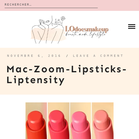
Rechercher :
Skip
to
BLOG
content
REVUES
À PROPOS
CALENDRIERS DE L’AVENT
BON PLAN
MES VIDÉOS
NOVEMBRE 6, 2016
/
LEAVE A COMMENT
VIDÉOS
Mac-Zoom-Lipsticks-
CONTACT
Liptensity