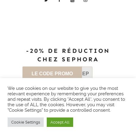
-20% DE RÉDUCTION
CHEZ SEPHORA
LE CODE PROMO
SEP
We use cookies on our website to give you the most
relevant experience by remembering your preferences
and repeat visits. By clicking “Accept All”, you consent to
ABONNEZ-VOUS À
the use of ALL the cookies. However, you may visit
"Cookie Settings" to provide a controlled consent.
CE BLOG PAR E-
MAIL.
Cookie Settings
Accept All
Saisissez votre adresse e-mail pour