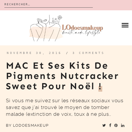
Rechercher :
Skip
to
BLOG
content
REVUES
À PROPOS
CALENDRIERS DE L’AVENT
BON PLAN
MES VIDÉOS
NOVEMBRE 30, 2016
/
3 COMMENTS
VIDÉOS
MAC Et Ses Kits De
CONTACT
Pigments Nutcracker
Sweet Pour Noël
!
Si vous me suivez sur les réseaux sociaux vous
savez que j’ai trouvé le moyen de tomber
malade (extinction de voix, toux à ne plus…
BY
LODOESMAKEUP