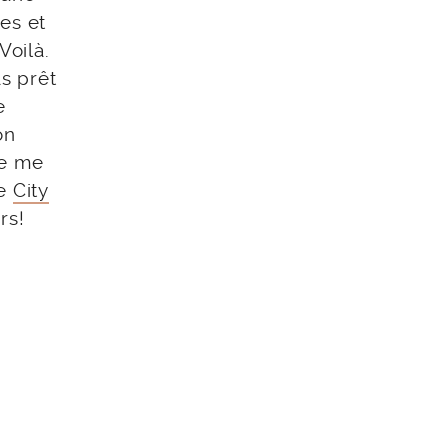
es et
Voilà.
as prêt
e
on
ue me
te
City
rs!