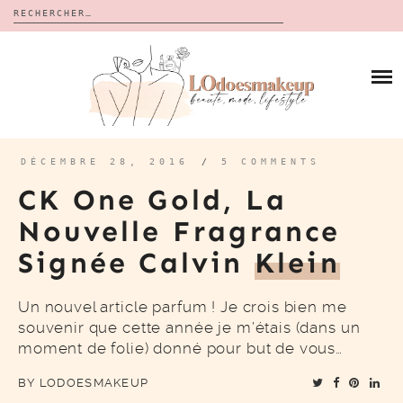
Rechercher :
Skip
to
BLOG
content
REVUES
À PROPOS
CALENDRIERS DE L’AVENT
BON PLAN
MES VIDÉOS
DÉCEMBRE 28, 2016
/
5 COMMENTS
VIDÉOS
CK One Gold, La
CONTACT
Nouvelle Fragrance
Signée Calvin
Klein
Un nouvel article parfum ! Je crois bien me
souvenir que cette année je m’étais (dans un
moment de folie) donné pour but de vous…
BY
LODOESMAKEUP