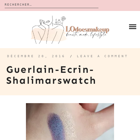
Rechercher :
Skip
to
BLOG
content
REVUES
À PROPOS
CALENDRIERS DE L’AVENT
BON PLAN
MES VIDÉOS
DÉCEMBRE 20, 2016
/
LEAVE A COMMENT
VIDÉOS
Guerlain-Ecrin-
CONTACT
Shalimarswatch