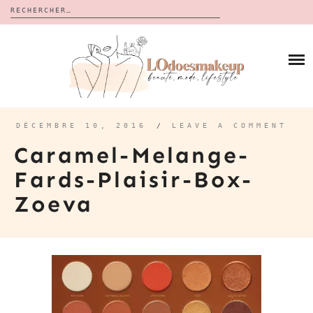
Rechercher :
Skip
to
BLOG
content
REVUES
À PROPOS
CALENDRIERS DE L’AVENT
BON PLAN
MES VIDÉOS
DÉCEMBRE 10, 2016
/
LEAVE A COMMENT
VIDÉOS
Caramel-Melange-
CONTACT
Fards-Plaisir-Box-
Zoeva