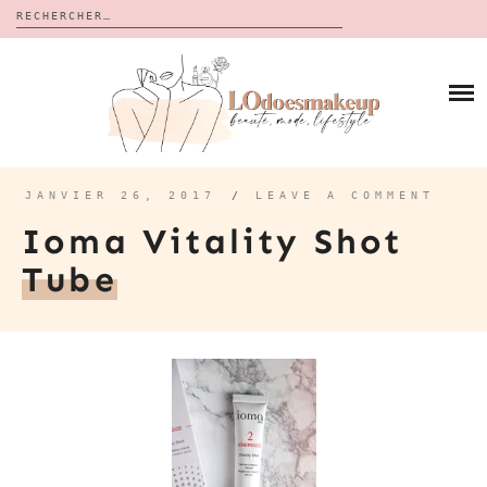
Rechercher :
Skip
to
BLOG
content
REVUES
À PROPOS
CALENDRIERS DE L’AVENT
BON PLAN
MES VIDÉOS
JANVIER 26, 2017
/
LEAVE A COMMENT
VIDÉOS
Ioma Vitality Shot
CONTACT
Tube