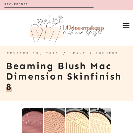
Rechercher :
Skip
to
BLOG
content
REVUES
À PROPOS
CALENDRIERS DE L’AVENT
BON PLAN
MES VIDÉOS
FÉVRIER 18, 2017
/
LEAVE A COMMENT
VIDÉOS
Beaming Blush Mac
CONTACT
Dimension Skinfinish
8