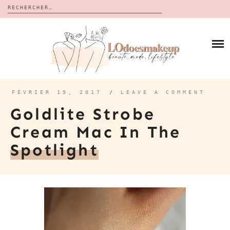
Rechercher :
Skip
to
BLOG
content
REVUES
À PROPOS
CALENDRIERS DE L’AVENT
BON PLAN
MES VIDÉOS
FÉVRIER 19, 2017
/
LEAVE A COMMENT
VIDÉOS
Goldlite Strobe
CONTACT
Cream Mac In The
Spotlight