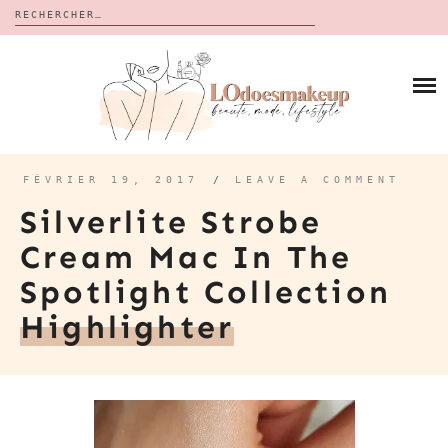
Rechercher :
Skip
to
BLOG
content
REVUES
À PROPOS
CALENDRIERS DE L’AVENT
BON PLAN
MES VIDÉOS
FÉVRIER 19, 2017
/
LEAVE A COMMENT
VIDÉOS
Silverlite Strobe
CONTACT
Cream Mac In The
Spotlight Collection
Highlighter