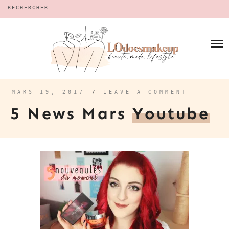
Rechercher :
Skip
to
BLOG
content
REVUES
À PROPOS
CALENDRIERS DE L’AVENT
BON PLAN
MES VIDÉOS
MARS 19, 2017
/
LEAVE A COMMENT
VIDÉOS
5 News Mars
Youtube
CONTACT