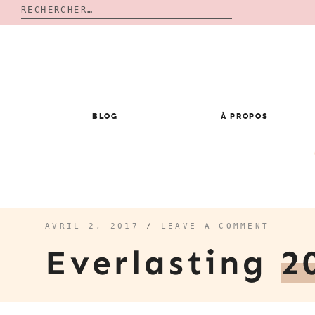
Rechercher :
Skip
to
content
BLOG
À PROPOS
AVRIL 2, 2017
/
LEAVE A COMMENT
Everlasting
2