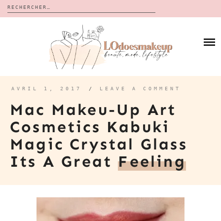
Rechercher :
Skip
to
BLOG
content
REVUES
À PROPOS
CALENDRIERS DE L’AVENT
BON PLAN
MES VIDÉOS
AVRIL 1, 2017
/
LEAVE A COMMENT
VIDÉOS
Mac Makeu-Up Art
CONTACT
Cosmetics Kabuki
Magic Crystal Glass
Its A Great
Feeling