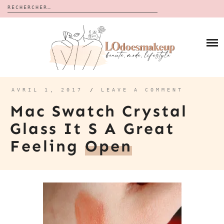
Rechercher :
Skip
to
BLOG
content
REVUES
À PROPOS
CALENDRIERS DE L’AVENT
BON PLAN
MES VIDÉOS
AVRIL 1, 2017
/
LEAVE A COMMENT
VIDÉOS
Mac Swatch Crystal
CONTACT
Glass It S A Great
Feeling
Open