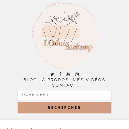
BLOG
À PROPOS
MES VIDÉOS
CONTACT
RECHERCHER :
COPYRIGHT © 2026 | ALL RIGHTS RESERVED |
DESIGNED
BY LITTLE THEME SHOP