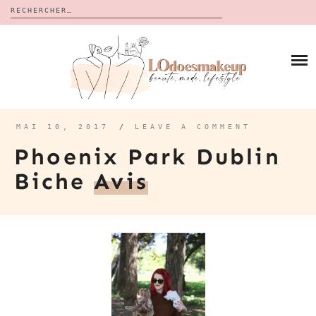
Rechercher :
Skip
to
BLOG
content
REVUES
À PROPOS
CALENDRIERS DE L’AVENT
BON PLAN
MES VIDÉOS
MAI 10, 2017
/
LEAVE A COMMENT
VIDÉOS
Phoenix Park Dublin
CONTACT
Biche
Avis