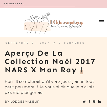
Rechercher :
Skip
to
BLOG
content
REVUES
À PROPOS
CALENDRIERS DE L’AVENT
BON PLAN
MES VIDÉOS
SEPTEMBRE 8, 2017
/
6 COMMENTS
VIDÉOS
Aperçu De La
CONTACT
Collection Noël 2017
NARS X Man Ray
!
Bon… Il semblerait qu’il y a x jours j’ai un tout
petit peu menti ! Je vous ai dit que je n’allais
pas me plonger au…
BY
LODOESMAKEUP