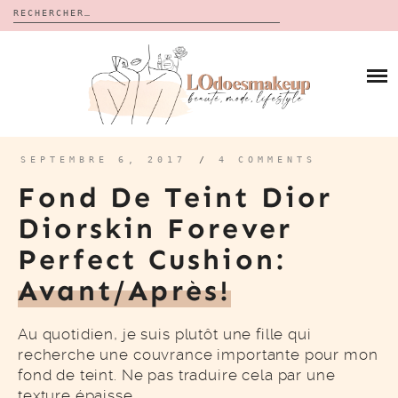
Rechercher :
Skip
to
BLOG
content
REVUES
À PROPOS
CALENDRIERS DE L’AVENT
BON PLAN
MES VIDÉOS
SEPTEMBRE 6, 2017
/
4 COMMENTS
VIDÉOS
Fond De Teint Dior
CONTACT
Diorskin Forever
Perfect Cushion:
Avant/après!
Au quotidien, je suis plutôt une fille qui
recherche une couvrance importante pour mon
fond de teint. Ne pas traduire cela par une
texture épaisse…