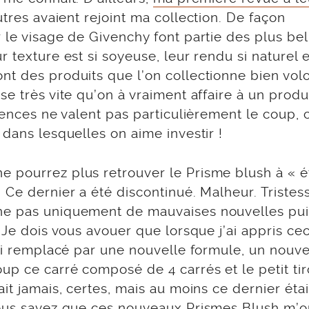
tres avaient rejoint ma collection. De façon
 le visage de Givenchy font partie des plus bel
 texture est si soyeuse, leur rendu si naturel e
nt des produits que l’on collectionne bien volo
e très vite qu’on à vraiment affaire à un produ
rences ne valent pas particulièrement le coup, 
 dans lesquelles on aime investir !
e pourrez plus retrouver le Prisme blush à « 
 Ce dernier a été discontinué. Malheur. Tristes
gne pas uniquement de mauvaises nouvelles pu
 Je dois vous avouer que lorsque j’ai appris ceci
ssi remplacé par une nouvelle formule, un nouv
up ce carré composé de 4 carrés et le petit tir
it jamais, certes, mais au moins ce dernier étai
vous savez que
ces nouveaux Prismes Blush
m’o