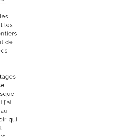
les
t les
ntiers
it de
ces
étages
se.
isque
 j’ai
eau
oir qui
t
nt