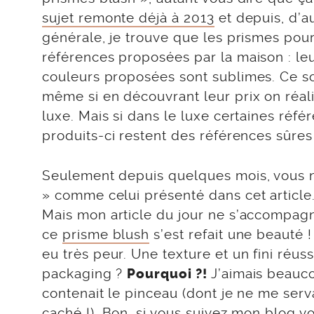
sujet remonte déjà à 2013
et depuis, d’au
générale, je trouve que les prismes pour
références proposées par la maison : leur
couleurs proposées sont sublimes. Ce so
même si en découvrant leur prix on réalis
luxe. Mais si dans le luxe certaines réfé
produits-ci restent des références sûres
Seulement depuis quelques mois, vous n
» comme celui présenté dans cet article.
Mais mon article du jour ne s’accompa
ce
prisme blush
s’est refait une beauté !
eu très peur. Une texture et un fini réu
packaging ?
J’aimais beauco
Pourquoi ?!
contenait le pinceau (dont je ne me serva
caché !). Bon, si vous suivez mon blog 