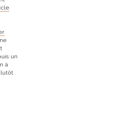
icle
.
er
une
t
puis un
in à
lutôt