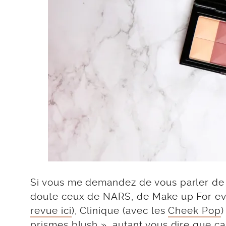
Si vous me demandez de vous parler de 
doute ceux de NARS, de Make up For e
revue ici
), Clinique (avec les
Cheek Pop
)
prismes blush », autant vous dire que ça