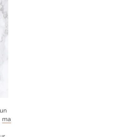
cun
–
ma
ur