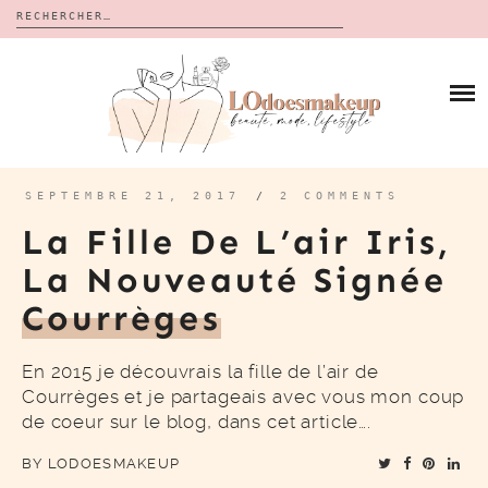
Rechercher :
Skip
to
BLOG
content
REVUES
À PROPOS
CALENDRIERS DE L’AVENT
BON PLAN
MES VIDÉOS
SEPTEMBRE 21, 2017
/
2 COMMENTS
VIDÉOS
La Fille De L’air Iris,
CONTACT
La Nouveauté Signée
Courrèges
En 2015 je découvrais la fille de l’air de
Courrèges et je partageais avec vous mon coup
de coeur sur le blog, dans cet article….
BY
LODOESMAKEUP