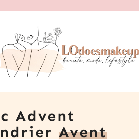
ic Advent
endrier
Avent