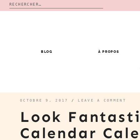
Rechercher :
Skip
to
content
BLOG
À PROPOS
OCTOBRE 9, 2017
/
LEAVE A COMMENT
Look Fantast
Calendar Cal