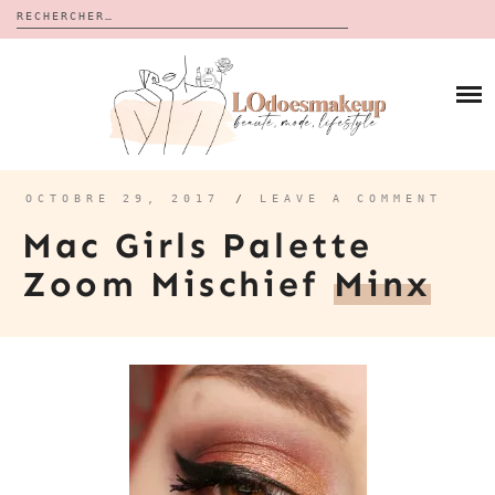
Rechercher :
Skip
to
BLOG
content
REVUES
À PROPOS
CALENDRIERS DE L’AVENT
BON PLAN
MES VIDÉOS
OCTOBRE 29, 2017
/
LEAVE A COMMENT
VIDÉOS
Mac Girls Palette
CONTACT
Zoom Mischief
Minx