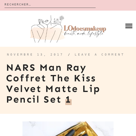
Rechercher :
Skip
to
BLOG
content
REVUES
À PROPOS
CALENDRIERS DE L’AVENT
BON PLAN
MES VIDÉOS
NOVEMBRE 13, 2017
/
LEAVE A COMMENT
VIDÉOS
NARS Man Ray
CONTACT
Coffret The Kiss
Velvet Matte Lip
Pencil Set
1