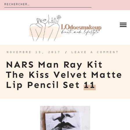
Rechercher :
Skip
to
BLOG
content
REVUES
À PROPOS
CALENDRIERS DE L’AVENT
BON PLAN
MES VIDÉOS
NOVEMBRE 13, 2017
/
LEAVE A COMMENT
VIDÉOS
NARS Man Ray Kit
CONTACT
The Kiss Velvet Matte
Lip Pencil Set
11