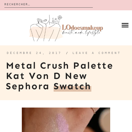
Rechercher :
Skip
to
BLOG
content
REVUES
À PROPOS
CALENDRIERS DE L’AVENT
BON PLAN
MES VIDÉOS
DÉCEMBRE 24, 2017
/
LEAVE A COMMENT
VIDÉOS
Metal Crush Palette
CONTACT
Kat Von D New
Sephora
Swatch