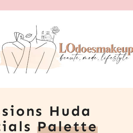
ssions Huda
tials
Palette