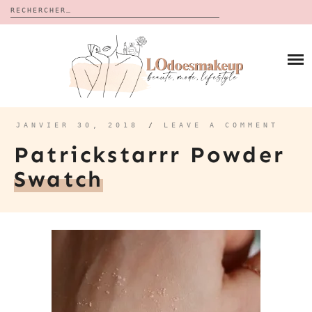
Rechercher :
Skip
to
BLOG
content
REVUES
À PROPOS
CALENDRIERS DE L’AVENT
BON PLAN
MES VIDÉOS
JANVIER 30, 2018
/
LEAVE A COMMENT
VIDÉOS
Patrickstarrr Powder
CONTACT
Swatch