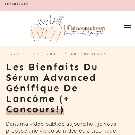
Rechercher :
Skip
to
BLOG
content
REVUES
À PROPOS
CALENDRIERS DE L’AVENT
BON PLAN
MES VIDÉOS
JANVIER 20, 2018
/
40 COMMENTS
VIDÉOS
Les Bienfaits Du
CONTACT
Sérum Advanced
Génifique De
Lancôme (+
Concours!)
Dans ma vidéo publiée aujourd’hui, je vous
propose une vidéo soin dédiée à l’iconique