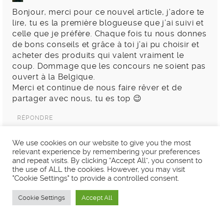
Bonjour, merci pour ce nouvel article, j’adore te
lire, tu es la première blogueuse que j’ai suivi et
celle que je préfère. Chaque fois tu nous donnes
de bons conseils et grâce à toi j’ai pu choisir et
acheter des produits qui valent vraiment le
coup. Dommage que les concours ne soient pas
ouvert à la Belgique.
Merci et continue de nous faire rêver et de
partager avec nous, tu es top 😉
RÉPONDRE
We use cookies on our website to give you the most
relevant experience by remembering your preferences
GRAVES MÉLISSA
and repeat visits. By clicking “Accept All”, you consent to
the use of ALL the cookies. However, you may visit
JANVIER 20, 2018 À 7:02
"Cookie Settings" to provide a controlled consent.
Je connais se produit je l’utilise tout les jours il
et magnifique
Cookie Settings
Accept All
RÉPONDRE