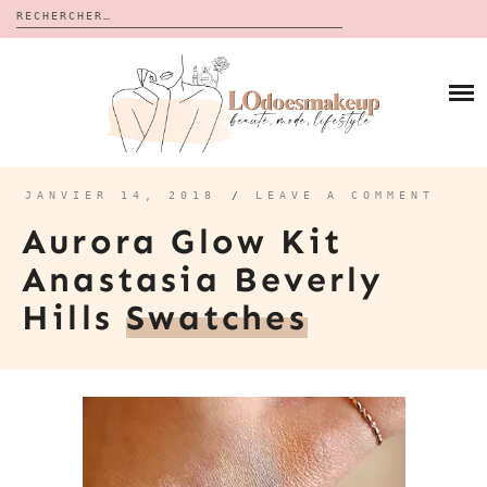
Rechercher :
Skip
to
BLOG
content
REVUES
À PROPOS
CALENDRIERS DE L’AVENT
BON PLAN
MES VIDÉOS
JANVIER 14, 2018
/
LEAVE A COMMENT
VIDÉOS
Aurora Glow Kit
CONTACT
Anastasia Beverly
Hills
Swatches