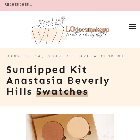
Rechercher :
Skip
to
BLOG
content
REVUES
À PROPOS
CALENDRIERS DE L’AVENT
BON PLAN
MES VIDÉOS
JANVIER 14, 2018
/
LEAVE A COMMENT
VIDÉOS
Sundipped Kit
CONTACT
Anastasia Beverly
Hills
Swatches