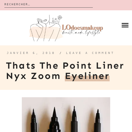
Rechercher :
Skip
to
BLOG
content
REVUES
À PROPOS
CALENDRIERS DE L’AVENT
BON PLAN
MES VIDÉOS
JANVIER 6, 2018
/
LEAVE A COMMENT
VIDÉOS
Thats The Point Liner
CONTACT
Nyx Zoom
Eyeliner